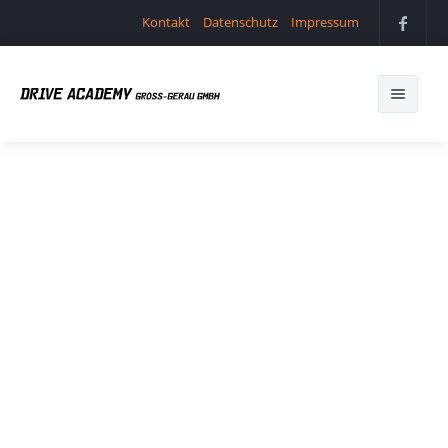
Kontakt
Datenschutz
Impressum
Startseite
Die Fahrschule
Fahrzeuge
Preise
Anmeldung
Berufskraftfahrer
Kontakt