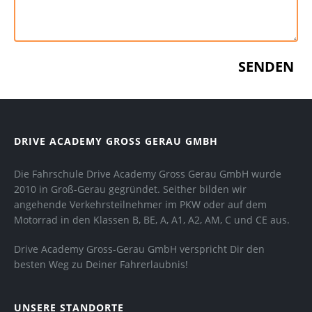
DRIVE ACADEMY GROSS GERAU GMBH
Die Fahrschule Drive Academy Gross Gerau GmbH wurde
2010 in Groß-Gerau gegründet. Seither bilden wir
angehende Verkehrsteilnehmer im PKW oder auf dem
Motorrad in den Klassen B, BE, A, A1, A2, AM, C und CE aus.
Drive Academy Gross-Gerau GmbH verspricht Dir den
besten Weg zu Deiner Fahrerlaubnis!
UNSERE STANDORTE